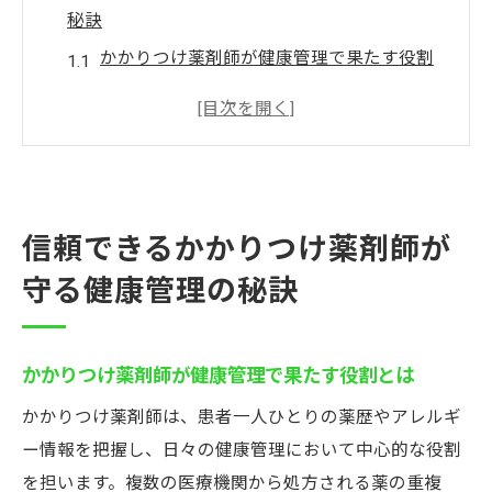
秘訣
かかりつけ薬剤師が健康管理で果たす役割
とは
薬剤師の専門性が安心の健康生活を支える
理由
かかりつけ薬剤師選びで重視したい信頼関
係
信頼できるかかりつけ薬剤師が
薬剤師が一元管理する服薬情報の重要性解
守る健康管理の秘訣
説
かかりつけ制度の利点と薬剤師活用のポイ
ント
かかりつけ薬剤師が健康管理で果たす役割とは
薬剤師による服薬サポートが重要視される理由
かかりつけ薬剤師は、患者一人ひとりの薬歴やアレルギ
かかりつけ薬剤師が服薬管理で必要とされ
ー情報を把握し、日々の健康管理において中心的な役割
る理由例
を担います。複数の医療機関から処方される薬の重複