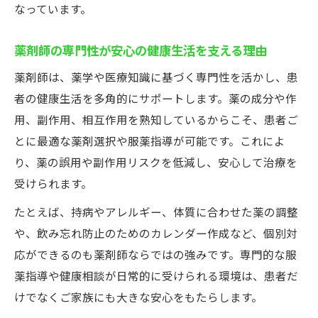
なっています。
を考察
薬剤師が患者情報を一元管理する意味と効
薬剤師の専門性が安心の健康生活を支える理由
果
薬剤師は、薬学や医療知識に基づく専門性を活かし、患
かかりつけ薬剤師への同意書理由例も知っ
者の健康生活を多角的にサポートします。薬の成分や作
ておく
用、副作用、相互作用を熟知しているからこそ、患者ご
健康維持には薬剤師の専門知識が不可欠な理由
とに最適な薬剤選択や服薬指導が可能です。これによ
かかりつけ薬剤師の専門知識が健康維持に
り、薬の誤用や副作用リスクを低減し、安心して治療を
直結
受けられます。
薬剤師が提供する服薬アドバイスの重要性
たとえば、持病やアレルギー、体質に合わせた薬の調整
かかりつけ薬剤師が生活習慣病対策で果た
や、飲み忘れ防止のためのカレンダー作成など、個別対
す役割
応ができるのも薬剤師ならではの強みです。専門的な服
薬剤師の知識で副作用や相互作用を予防す
薬指導や健康相談が日常的に受けられる環境は、患者だ
る方法
けでなくご家族にも大きな安心をもたらします。
かかりつけ薬剤師活用がもたらす安心の理