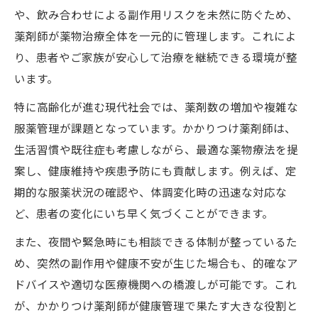
や、飲み合わせによる副作用リスクを未然に防ぐため、
薬剤師による飲み合わせチェックの安心感
薬剤師が薬物治療全体を一元的に管理します。これによ
とは
り、患者やご家族が安心して治療を継続できる環境が整
かかりつけ薬剤師のアドバイスが健康維持
います。
に有効
薬剤師が多剤併用のリスクを防ぐ根拠を解
特に高齢化が進む現代社会では、薬剤数の増加や複雑な
説
服薬管理が課題となっています。かかりつけ薬剤師は、
生活習慣や既往症も考慮しながら、最適な薬物療法を提
かかりつけ制度で薬の重複や副作用を未然
案し、健康維持や疾患予防にも貢献します。例えば、定
防止
期的な服薬状況の確認や、体調変化時の迅速な対応な
かかりつけ薬剤師はなぜ必要とされるのか考察
ど、患者の変化にいち早く気づくことができます。
かかりつけ薬剤師が必要と判断される薬学
また、夜間や緊急時にも相談できる体制が整っているた
的理由
め、突然の副作用や健康不安が生じた場合も、的確なア
薬剤師による健康サポートが選ばれる背景
ドバイスや適切な医療機関への橋渡しが可能です。これ
とは
が、かかりつけ薬剤師が健康管理で果たす大きな役割と
かかりつけ薬剤師制度が注目される理由例