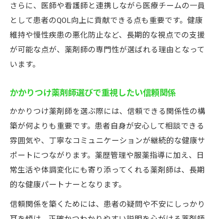
さらに、医師や看護師と連携しながら医療チームの一員
由例
として患者のQOL向上に貢献できる点も重要です。健康
薬の重複や副作用相談ならかかりつけが安心
維持や慢性疾患の悪化防止など、長期的な視点での支援
かかりつけ薬剤師が薬の重複を防ぐ仕組み
が可能な点が、薬剤師の専門性が選ばれる理由となって
を解説
います。
薬剤師への副作用相談で得られる安心感と
かかりつけ薬剤師選びで重視したい信頼関係
は
かかりつけ薬剤師が副作用リスクを低減す
かかりつけ薬剤師を選ぶ際には、信頼できる関係性の構
る理由
築が何よりも重要です。患者自身が安心して相談できる
薬の飲み残しや市販薬併用時の薬剤師サポ
雰囲気や、丁寧なコミュニケーションが継続的な健康サ
ート
ポートにつながります。薬歴管理や服薬指導に加え、日
常生活や体調変化にも寄り添ってくれる薬剤師は、長期
かかりつけ薬剤師制度の副作用対策のメリ
的な健康パートナーとなります。
ット
かかりつけ薬剤師との長期パートナーがもたら
信頼関係を築くためには、患者の疑問や不安にしっかり
す安心感