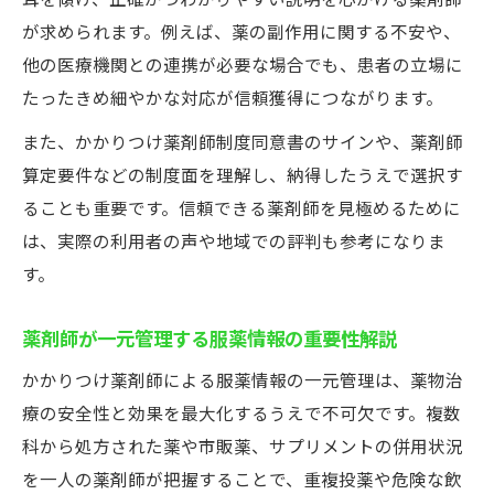
耳を傾け、正確かつわかりやすい説明を心がける薬剤師
が求められます。例えば、薬の副作用に関する不安や、
かかりつけ薬剤師との信頼関係が健康を支
他の医療機関との連携が必要な場合でも、患者の立場に
える理由
たったきめ細やかな対応が信頼獲得につながります。
薬剤師がもたらす長期サポートの安心メリ
ット
また、かかりつけ薬剤師制度同意書のサインや、薬剤師
かかりつけ薬剤師と築くパートナーシップ
算定要件などの制度面を理解し、納得したうえで選択す
の意義
ることも重要です。信頼できる薬剤師を見極めるために
は、実際の利用者の声や地域での評判も参考になりま
薬剤師の継続的なフォローがもたらす健康
す。
効果
かかりつけ薬剤師と共に歩む健康管理の魅
薬剤師が一元管理する服薬情報の重要性解説
力
かかりつけ薬剤師による服薬情報の一元管理は、薬物治
療の安全性と効果を最大化するうえで不可欠です。複数
科から処方された薬や市販薬、サプリメントの併用状況
を一人の薬剤師が把握することで、重複投薬や危険な飲