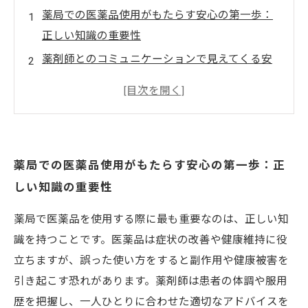
薬局での医薬品使用がもたらす安心の第一歩：
正しい知識の重要性
薬剤師とのコミュニケーションで見えてくる安
全な薬の使い方とは？
うっかりミスを防ぐ！薬局で気をつけたい医薬
品の服用ルール
副作用リスクを回避するための具体的な注意点
薬局での医薬品使用がもたらす安心の第一歩：正
と対策
しい知識の重要性
正しい医薬品使用で健康維持へ：薬局が支える
あなたの毎日
薬局で医薬品を使用する際に最も重要なのは、正しい知
医薬品の効果を最大化！薬局での相談が鍵とな
識を持つことです。医薬品は症状の改善や健康維持に役
る理由
立ちますが、誤った使い方をすると副作用や健康被害を
医薬品の不適切使用が招く危険性とは？知って
引き起こす恐れがあります。薬剤師は患者の体調や服用
おきたい基礎知識
歴を把握し、一人ひとりに合わせた適切なアドバイスを