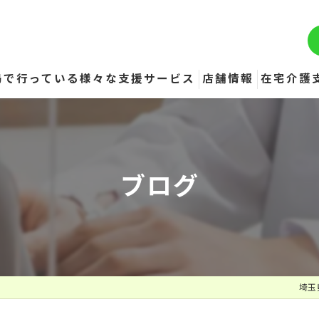
局で行っている様々な支援サービス
店舗情報
在宅介護
寺尾薬局
道生薬局
ブログ
日野田薬局
おがの薬局
影森薬局
埼玉
備蓄配送センター