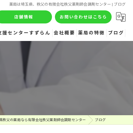
薬局は埼玉県、秩父の有限会社秩父薬剤師会調剤センター | ブログ
店舗情報
お問い合わせはこちら
支援センターすずらん
会社概要
薬局の特徴
ブログ
処方箋
コラム
健康相談
栄養士だより
介護相談
栄養相談
薬相談
県秩父の薬局なら有限会社秩父薬剤師会調剤センター
ブログ