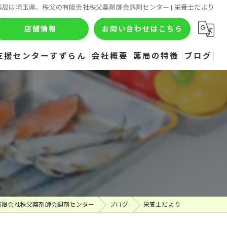
薬局は埼玉県、秩父の有限会社秩父薬剤師会調剤センター | 栄養士だより
店舗情報
お問い合わせはこちら
支援センターすずらん
会社概要
薬局の特徴
ブログ
処方箋
コラム
健康相談
栄養士だより
介護相談
栄養相談
薬相談
有限会社秩父薬剤師会調剤センター
ブログ
栄養士だより