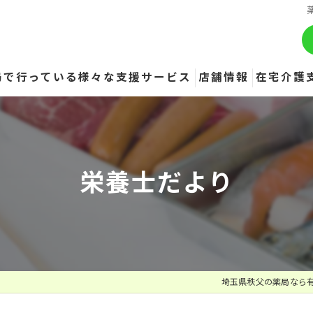
局で行っている様々な支援サービス
店舗情報
在宅介護
寺尾薬局
道生薬局
栄養士だより
日野田薬局
おがの薬局
影森薬局
埼玉県秩父の薬局なら
備蓄配送センター