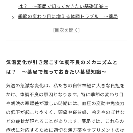
は？ ～薬局で知っておきたい基礎知識～
季節の変わり目に増える体調トラブル ～薬局
での相談事例から学ぶ～
体調を崩す前にできること ～薬局が提案する
予防アイテムと生活習慣～
急激な気温変化で体調不良になった時の対処
気温変化が引き起こす体調不良のメカニズムと
法 ～薬局での適切なアドバイスとは～
は？ ～薬局で知っておきたい基礎知識～
薬局が目指す気温変動による体調不良予防の未
来 ～安心して過ごせるための取り組み～
気温の急激な変化は、私たちの自律神経に大きな負担を
気温変化による体調不良を防ぐための3つのポイ
かけ、体調不良の原因となります。特に季節の変わり目
ント
や朝晩の寒暖差が激しい時期には、血圧の変動や免疫力
これで安心！薬局で買える気温変化対策のおす
の低下が起こりやすく、頭痛や倦怠感、冷えやのぼせな
すめ商品
どの症状が現れることがあります。薬局では、これらの
症状に対応するために適切な漢方薬やサプリメントの提