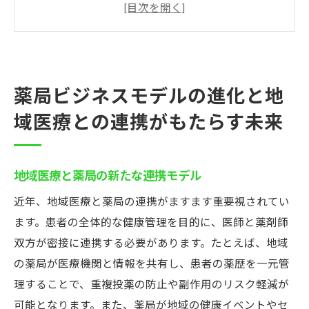
進化する薬局ビジネス：過去から未来へ
地域医療の課題と薬局の役割
薬局と地域住民の健康サポート
地域医療への貢献を高める薬局の取り組み
薬局ビジネスモデルの進化と地
薬局ビジネスモデルの進化がもたらす医療
の未来
域医療との連携がもたらす未来
デジタル技術の導入が薬局ビジネスモデルの変
革を促進
地域医療と薬局の新たな連携モデル
デジタル化が薬局業務に与える影響
近年、地域医療と薬局の連携がますます重要視されてい
電子薬歴システムの導入効果
ます。患者の全体的な健康管理を目的に、医師と薬剤師
在庫管理の最適化とその利点
双方が密接に連携する必要があります。たとえば、地域
デジタル技術で実現する効率的な薬局業務
の薬局が医療機関と情報を共有し、患者の薬歴を一元管
薬局ビジネスへのデジタルツールの活用
理することで、重複投薬の防止や副作用のリスク軽減が
未来を見据えたデジタル薬局の構想
可能となります。また、薬局が地域の健康イベントやセ