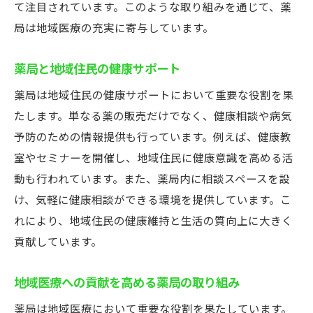
て注目されています。このような取り組みを通じて、薬
効率化がもたらす患者へのメリット
局は地域医療の充実に寄与しています。
薬局の業務プロセス改革
地域医療への貢献を高める改善策
薬局と地域住民の健康サポート
薬局の業務効率化事例
薬局は地域住民の健康サポートにおいて重要な役割を果
業務改善が地域医療に与える影響
たします。単なる薬の販売だけでなく、健康相談や病気
デジタル処方箋の普及が薬局の業務に与える影
予防のための情報提供も行っています。例えば、健康教
響
室やセミナーを開催し、地域住民に健康意識を高める活
動も行われています。また、薬局内に相談スペースを設
デジタル処方箋のメリットと課題
け、気軽に健康相談ができる環境を提供しています。こ
薬局業務の効率化への寄与
れにより、地域住民の健康維持と生活の質向上に大きく
患者へのサービス向上効果
貢献しています。
デジタル処方箋の導入事例
デジタル処方箋と薬局の未来
地域医療への貢献を高める薬局の取り組み
医療機関との連携強化
薬局は地域医療において重要な役割を果たしています。