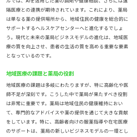
ルでは、AIを活用した薬の調剤や健康相談、さらには遠
顧客サービス向上へのアプローチ
隔医療との連携が期待されています。これにより、薬局
デジタル技術の導入と普及
は単なる薬の提供場所から、地域住民の健康を総合的に
持続可能な薬局経営のための施策
サポートするヘルスケアセンターへと進化するでしょ
未来の薬局ビジネスモデルを考える：地域医療
う。現代と未来の薬局ビジネスモデルの進化は、地域医
との新しい連携
療の質を向上させ、患者の生活の質を高める重要な要素
次世代の薬局ビジネスモデル
となっているのです。
地域医療と薬局の共創
地域医療の課題と薬局の役割
新たな連携の形：コミュニティ薬局
未来の薬局に求められる役割
地域医療の課題は多岐にわたりますが、特に高齢化や医
地域医療を支える薬局の挑戦
師不足が深刻です。こうした中で薬局が果たすべき役割
は非常に重要です。薬局は地域住民の健康維持におい
薬局と地域医療の未来図
て、専門的なアドバイスや薬の提供を通じて大きな貢献
薬局業務の改善と効率化がもたらす地域医療の
をしています。特に、高齢者向けの服薬指導や在宅医療
質向上
のサポートは、薬局の新しいビジネスモデルの一環とし
業務改善で実現する質の高い医療