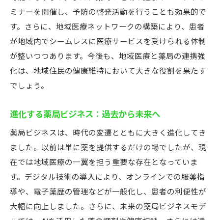
オンライン薬管理と配達サービスが患者の利便
ミナーを開催し、予防の啓発活動を行うことも効果的で
性を向上させる理由
す。さらに、地域医療ネットワークの構築により、患者
オンライン薬管理のメリット
が地域内でシームレスに医療サービスを受けられる体制
が整いつつあります。今後も、地域医療と薬局の連携強
配達サービスによる患者満足度向上
化は、地域住民の健康維持において大きな役割を果たす
オンライン診療との連携による利便性
でしょう。
薬局のデジタルサービスの拡充
遠隔地患者へのサービス提供
進化する薬局ビジネス：過去から未来へ
オンライン薬サービスの事例紹介
薬局ビジネスは、時代の変遷とともに大きく進化してき
現代の薬局経営者が直面する課題とその解決策
ました。以前は単に薬を提供するだけの場でしたが、現
を総括
在では地域医療の一翼を担う重要な存在となっていま
薬局経営の現状と課題
す。デジタル技術の導入により、オンラインでの服薬指
人材不足に対する取り組み
導や、電子薬歴の管理などが一般化し、患者の利便性が
経営効率化のための戦略
大幅に向上しました。さらに、未来の薬局ビジネスモデ