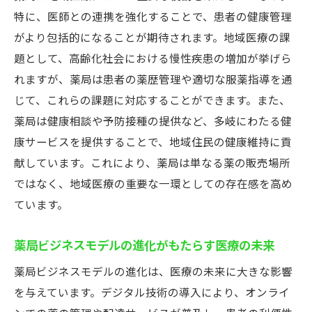
薬局ビジネスモデルの未来を見据えた取り組み
特に、医師との連携を強化することで、患者の健康管理
と挑戦
がより包括的になることが期待されます。地域医療の課
未来志向の薬局経営戦略
題として、高齢化社会における慢性疾患の増加が挙げら
地域医療との連携強化
れますが、薬局は患者の薬歴管理や適切な服薬指導を通
じて、これらの課題に対応することができます。また、
デジタル技術の革新
薬局は健康相談や予防接種の提供など、多岐にわたる健
持続可能なビジネスモデルの構築
康サービスを提供することで、地域住民の健康維持に貢
薬局の新たなサービス展開
献しています。これにより、薬局は単なる薬の販売場所
未来の課題とその解決策
ではなく、地域医療の重要な一環としての存在感を高め
ています。
薬局ビジネスモデルの進化がもたらす医療の未来
薬局ビジネスモデルの進化は、医療の未来に大きな影響
を与えています。デジタル技術の導入により、オンライ